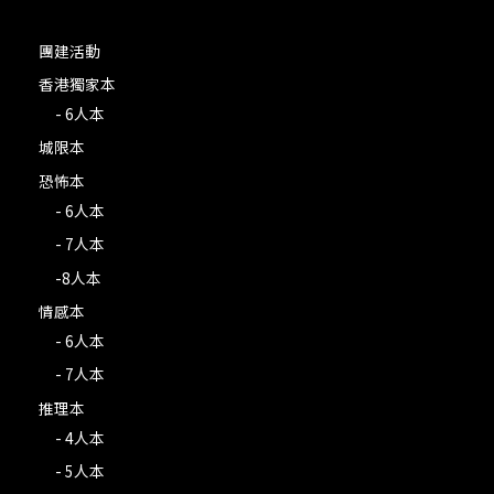
團建活動
香港獨家本
- 6人本
城限本
恐怖本
- 6人本
- 7人本
-8人本
情感本
- 6人本
- 7人本
推理本
- 4人本
- 5人本