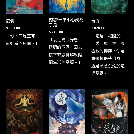
糟糕!一不小心成為
皮囊
青白
了鬼
$
530.00
$
820.00
$
270.00
「你，只是空有一
「這是一場關於
「現在請扶好您半
副好看的皮囊。」
「愛」與「恨」最
透明的下巴，因為
極致的博弈。你是
接下來您將解鎖陰
會選擇保持自身，
間生活尊享版。」
還是願意沉溺於這
場墮落。」