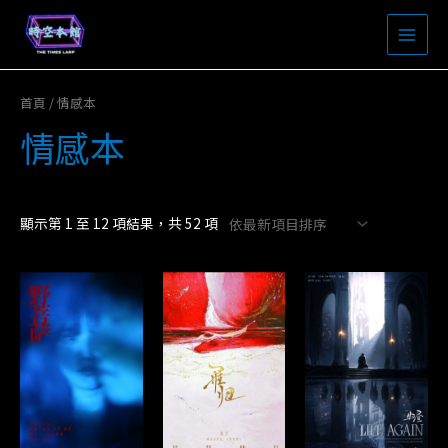
Skip
to
MAI
content
MEN
首頁
/ 情感本
情感本
顯示第 1 至 12 項結果，共 52 項