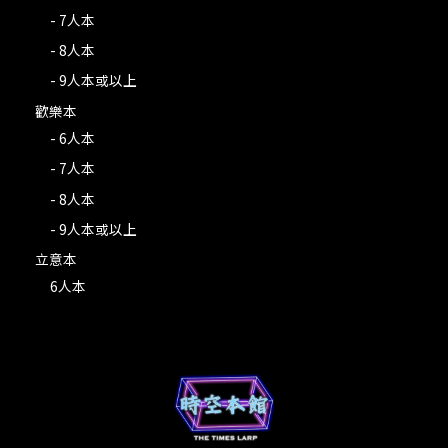
- 7人本
- 8人本
- 9人本或以上
歡樂本
- 6人本
- 7人本
- 8人本
- 9人本或以上
立意本
6人本