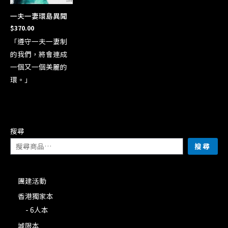
一夫一妻環島異聞
$
370.00
「遵守一夫一妻制
的我們，將會連成
一個又一個美麗的
環。」
搜尋
搜尋
團建活動
香港獨家本
- 6人本
城限本