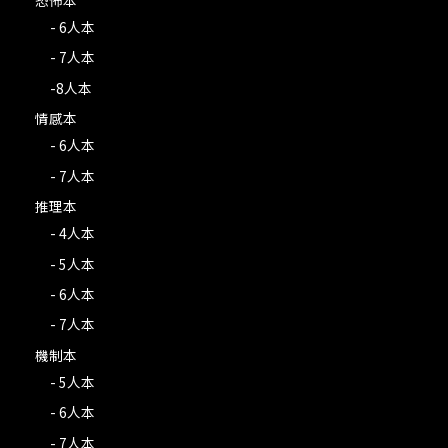
恐怖本
- 6人本
- 7人本
-8人本
情感本
- 6人本
- 7人本
推理本
- 4人本
- 5人本
- 6人本
- 7人本
機制本
- 5人本
- 6人本
- 7人本