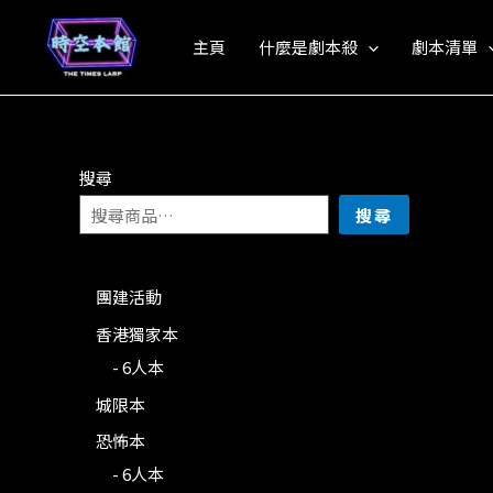
Skip
to
主頁
什麼是劇本殺
劇本清單
content
搜尋
搜尋
團建活動
香港獨家本
- 6人本
城限本
恐怖本
- 6人本