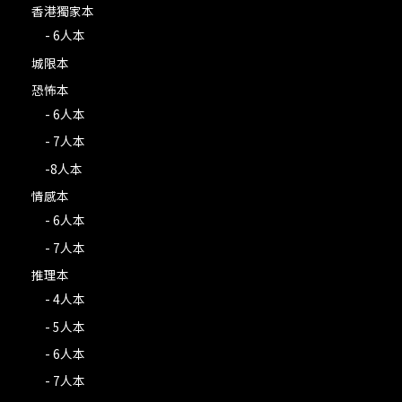
香港獨家本
- 6人本
城限本
恐怖本
- 6人本
- 7人本
-8人本
情感本
- 6人本
- 7人本
推理本
- 4人本
- 5人本
- 6人本
- 7人本