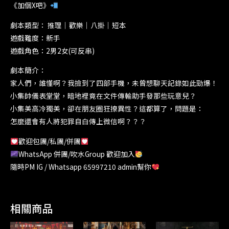
《加個X吧》
劇本類型： 推理｜歡樂｜八掛｜短本
遊戲難度：新手
遊戲角色：2男2女(可反串)
劇本簡介：
家人們，誰懂啊？我撿到了四部手機，未曾想聊天記錄如此勁爆！
小集帥儀表堂堂，暗地裡竟在文件傳輸助手發那些玩意兒？
小集美高冷獨美，卻在朋友圈狂撩異性？這都算了，問題是：
怎麼還會有人將犯罪自白傳上微信啊？？？
歡迎包團/私團/併團
WhatsApp 併團/吹水Group 歡迎加入
隨時PM IG / Whatsapp 65997210 admin幫你
相關商品