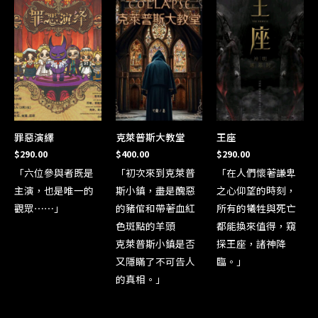
罪惡演繹
克萊普斯大教堂
王座
$
290.00
$
400.00
$
290.00
「六位參與者既是
「初次來到克萊普
「在人們懷著謙卑
主演，也是唯一的
斯小鎮，盡是醜惡
之心仰望的時刻，
觀眾⋯⋯」
的豬倌和帶著血紅
所有的犧牲與死亡
色斑點的羊頭
都能換來值得，窺
克萊普斯小鎮是否
探王座，諸神降
又隱瞞了不可告人
臨。」
的真相。」