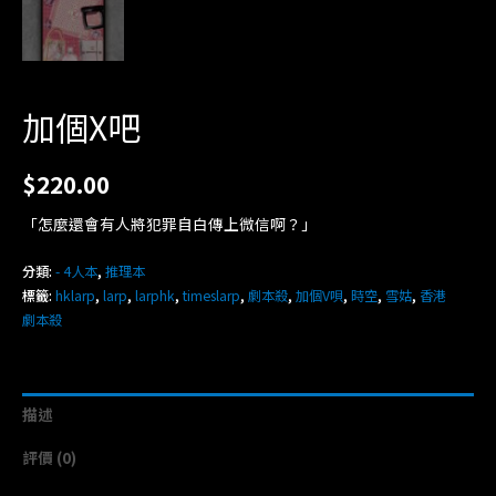
加個X吧
$
220.00
「怎麼還會有人將犯罪自白傳上微信啊？」
分類:
- 4人本
,
推理本
標籤:
hklarp
,
larp
,
larphk
,
timeslarp
,
劇本殺
,
加個V唄
,
時空
,
雪姑
,
香港
劇本殺
描述
評價 (0)