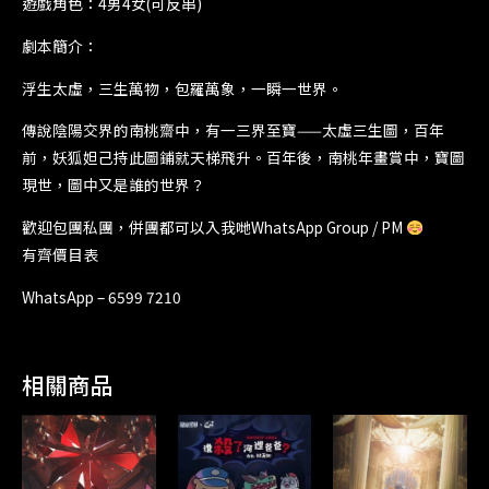
遊戲角色：4男4女(可反串)
劇本簡介：
浮生太虛，三生萬物，包羅萬象，一瞬一世界。
傳說陰陽交界的南桃齋中，有一三界至寶——太虛三生圖，百年
前，妖狐妲己持此圖鋪就天梯飛升。百年後，南桃年畫賞中，寶圖
現世，圖中又是誰的世界？
歡迎包團私團，併團都可以入我哋WhatsApp Group / PM
有齊價目表
WhatsApp – 6599 7210
相關商品