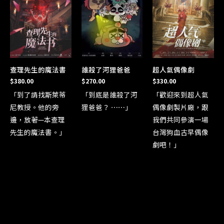
查理先生的魔法書
誰殺了河狸爸爸
超人氣偶像劇
$
380.00
$
270.00
$
330.00
「到了請找斯萊蒂
「到底是誰殺了河
「歡迎來到超人氣
尼教授。他的旁
狸爸爸？ ⋯⋯」
偶像劇製片廠，跟
邊，放著—本查理
我們共同參演一場
先生的魔法書。」
台灣狗血古早偶像
劇吧！」