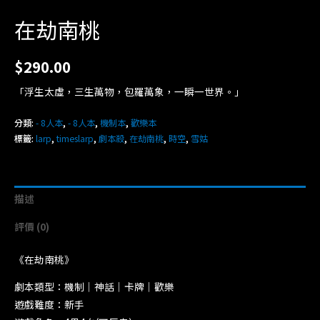
在劫南桃
$
290.00
「浮生太虛，三生萬物，包羅萬象，一瞬一世界。」
分類:
- 8人本
,
- 8人本
,
機制本
,
歡樂本
標籤:
larp
,
timeslarp
,
劇本殺
,
在劫南桃
,
時空
,
雪姑
描述
評價 (0)
《在劫南桃》
劇本類型：機制｜神話｜卡牌｜歡樂
遊戲難度：新手