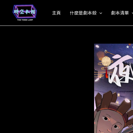
Skip
to
主頁
什麼是劇本殺
劇本清單
content