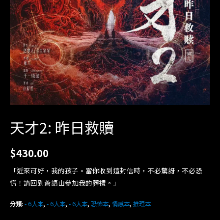
天才2: 昨日救贖
$
430.00
「近來可好，我的孩子。當你收到這封信時，不必驚訝，不必恐
慌！請回到蒼語山參加我的葬禮。」
分類:
- 6人本
,
- 6人本
,
- 6人本
,
恐怖本
,
情感本
,
推理本