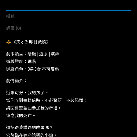
描述
評價 (0)
《天才2: 昨日救贖》
劇本類型：懸疑 | 還原 | 演繹
遊戲難度：進階
遊戲角色：3男3女 不可反串
劇情簡介：
近來可好，我的孩子。
當你收到這封信時，不必驚訝，不必恐慌！
請回到蒼語山參加我的葬禮。
悼念我的死亡。
還記得我講過的故事嗎？
它降臨在這座陰鬱的小鎮。