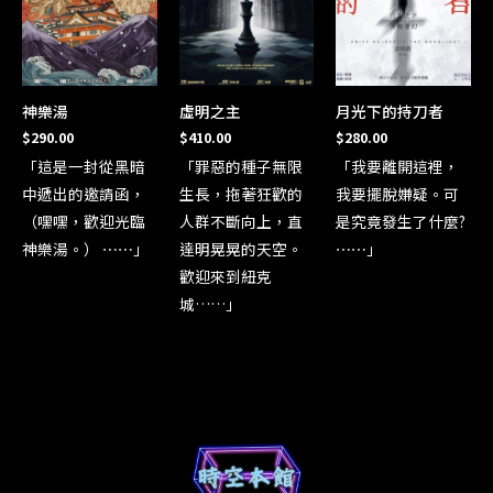
神樂湯
虛明之主
月光下的持刀者
$
290.00
$
410.00
$
280.00
「這是一封從黑暗
「罪惡的種子無限
「我要離開這裡，
中遞出的邀請函，
生長，拖著狂歡的
我要擺脫嫌疑。可
（嘿嘿，歡迎光臨
人群不斷向上，直
是究竟發生了什麼?
神樂湯。） ⋯⋯」
達明晃晃的天空。
⋯⋯」
歡迎來到紐克
城……」