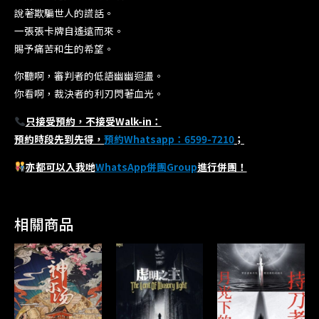
說著欺騙世人的謊話。
一張張卡牌自遙遠而來。
賜予痛苦和生的希望。
你聽啊，審判者的低語幽幽迴盪。
你看啊，裁決者的利刃閃著血光。
只接受預約，不接受Walk-in：
預約時段先到先得，
預約Whatsapp：6599-7210
；
亦都可以入我哋
WhatsApp併團Group
進行併團！
相關商品