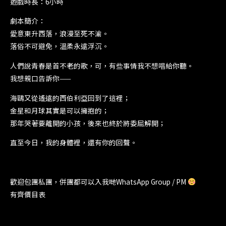
遊戲時長：6小時
劇本簡介：
愛意東升西落，浪漫至死不渝。
落俗不可避免，溫柔永遠浮沉。
人們說青春是首不老的歌，可，有些事情我不想唱給你聽。
我想親口告訴你——
海鷗又從遙遠的西伯利亞回到了這裡；
金星和月球其實是可以擁抱的；
那年哭著要離開的小孩，後來也終於將委屈解開；
直至今日，我的身體裡，還有你的回聲。
歡迎包團私團，併團都可以入我哋WhatsApp Group / PM
有齊價目表