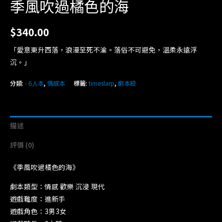
季風吹過橘色的海
$
340.00
「愛意東升西落，浪漫至死不渝。落俗不可避免，溫柔永遠浮
沉。」
分類:
- 6人本
,
情感本
標籤:
timeslarp
,
劇本殺
描述
評價 (0)
《季風吹過橘色的海》
劇本類型：情感 歡樂 沉浸 現代
遊戲難度：進新手
遊戲角色：3男3女