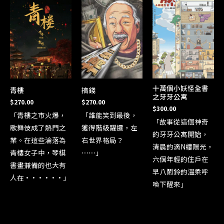
十萬個小妖怪全書
青樓
搞錢
之牙牙公寓
$
270.00
$
270.00
$
300.00
「青樓之市火爆，
「誰能笑到最後，
「故事從這個神奇
歌舞伎成了熱門之
獲得階級躍遷，左
的牙牙公寓開始，
業。在這些淪落為
右世界格局？
清晨的滴N縷陽光，
青樓女子中，琴棋
⋯⋯」
六個年輕的住戶在
書畫兼備的也大有
早八鬧鈴的溫柔呼
人在······」
喚下醒來」