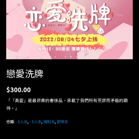
戀愛洗牌
$
300.00
「「真愛」是最昂貴的奢侈品，承載了我們所有荒謬而矛盾的期
待。」
分類:
- 8人本
,
- 8人本
,
機制本
,
歡樂本