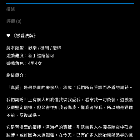
描述
評價 (0)
♥️ 《戀愛洗牌》
劇本類型：歡樂 / 機制 / 戀綜
遊戲難度：新手進階皆可
遊戲角色：4男4女
劇情簡介：
「真愛」是最昂貴的奢侈品，承載了我們所有荒謬而矛盾的期待。
我們期盼世上有個人知我懂我憐我愛我，看穿我一切偽裝，還義無
反顧堅定選擇，但又害怕知我者傷我，懂我者誤我，所以總是猶豫
不前，反復試探。
它是荒漠里的蜃樓，深海裡的寶藏，引誘無數人在漫長暗夜中孤身
跋涉。或許因為太過艱難，在今天，已有許多人開始懷疑追尋的意