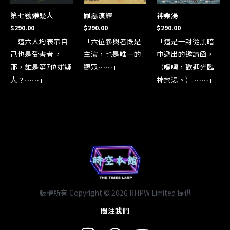
第七號嫌疑人
罪惡演繹
神樂湯
$
290.00
$
290.00
$
290.00
「這六人均表示自
「六位參與者既是
「這是一封從黑暗
己也是受害者 ，
主演，也是唯一的
中遞出的邀請函，
那，誰是第7位嫌疑
觀眾⋯⋯」
（嘿嘿，歡迎光臨
人？⋯⋯」
神樂湯。） ⋯⋯」
版權所有 Copyright © 2026 RHPW Limited 提供
關注我們