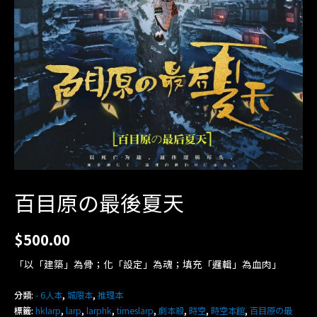
百目原の最後夏天
$
500.00
「以「建築」為骨；化「設定」為魂；填充「邏輯」為血肉」
分類:
- 6人本
,
城限本
,
推理本
標籤:
hklarp
,
larp
,
larphk
,
timeslarp
,
劇本殺
,
時空
,
時空本館
,
百目原の最